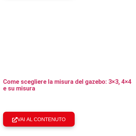
Come scegliere la misura del gazebo: 3×3, 4×4
e su misura
Come scegliere la misura giusta del gazebo pieghevole
professionale: formati standard, rettangolari e su misura in
base a spazio e uso.
VAI AL CONTENUTO