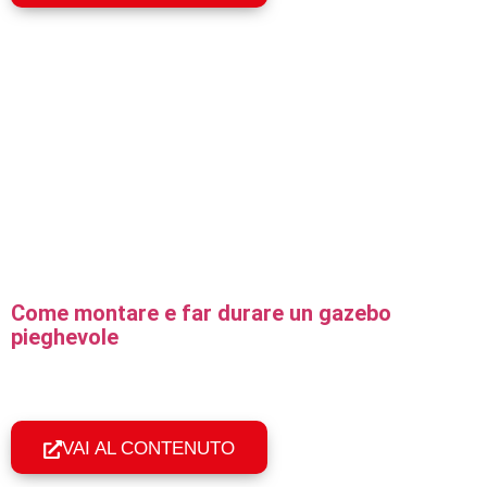
Come montare e far durare un gazebo
pieghevole
Guida pratica al montaggio in 60 secondi, all'ancoraggio
corretto e alla manutenzione per far durare a lungo un
gazebo pieghevole professionale.
VAI AL CONTENUTO