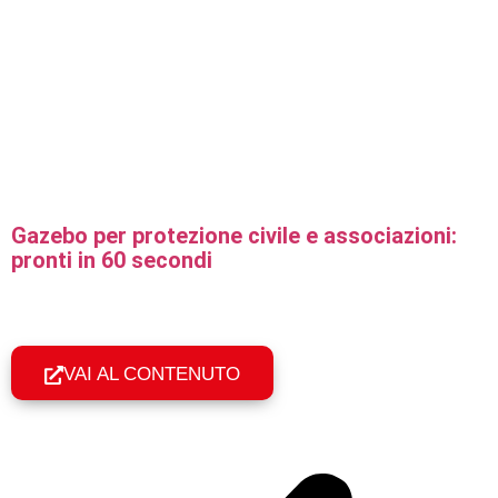
Gazebo per protezione civile e associazioni:
pronti in 60 secondi
Gazebo professionali per protezione civile, Croce Rossa e
associazioni: montaggio in 60 secondi, resistenza e telo
certificato per l'uso pubblico.
VAI AL CONTENUTO