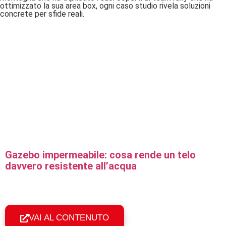
ottimizzato la sua area box, ogni caso studio rivela soluzioni
concrete per sfide reali.
Gazebo impermeabile: cosa rende un telo
davvero resistente all’acqua
Cosa rende impermeabile un gazebo pieghevole
professionale: tessuto tecnico, cuciture sigillate e
geometria del tetto per la tenuta all'acqua.
VAI AL CONTENUTO