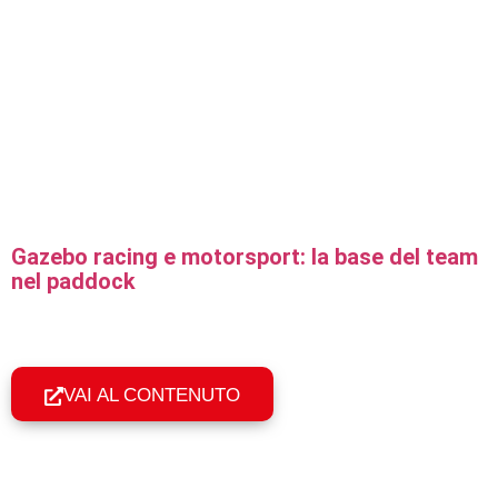
Gazebo racing e motorsport: la base del team
nel paddock
Gazebo professionali per rally, motocross e motorsport:
montaggio in 60 secondi, resistenza al vento e
personalizzazione coi colori del team.
VAI AL CONTENUTO