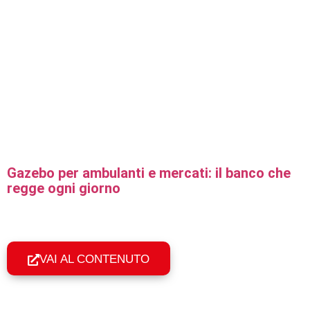
Gazebo per ambulanti e mercati: il banco che
regge ogni giorno
Gazebo professionali per ambulanti e mercati: uso
quotidiano, resistenza al vento e montaggio in 60 secondi. Il
banco col tuo nome.
VAI AL CONTENUTO