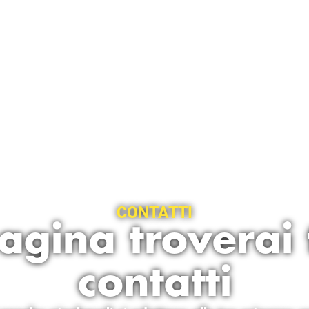
CONTATTI
gina troverai t
contatti