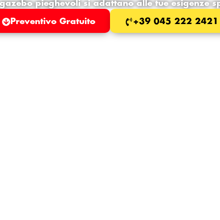
i gazebo pieghevoli si adattano alle tue esigenze sp
Preventivo Gratuito
+39 045 222 2421