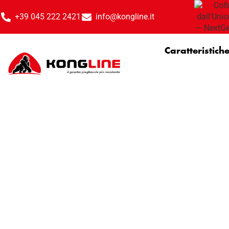
+39 045 222 2421
info@kongline.it
Caratteristich