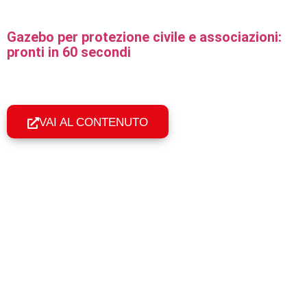
Gazebo per protezione civile e associazioni:
pronti in 60 secondi
Gazebo professionali per protezione civile, Croce Rossa e
associazioni: montaggio in 60 secondi, resistenza e telo
certificato per l'uso pubblico.
VAI AL CONTENUTO