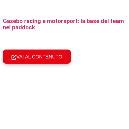
Gazebo racing e motorsport: la base del team
nel paddock
Gazebo professionali per rally, motocross e motorsport:
montaggio in 60 secondi, resistenza al vento e
personalizzazione coi colori del team.
VAI AL CONTENUTO