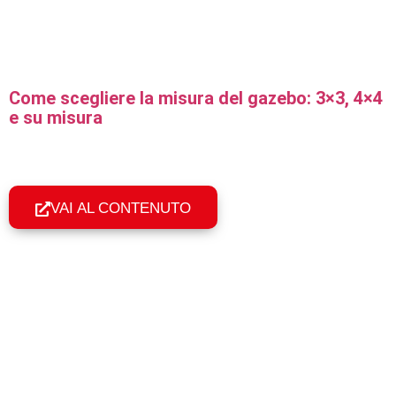
Come scegliere la misura del gazebo: 3×3, 4×4
e su misura
Come scegliere la misura giusta del gazebo pieghevole
professionale: formati standard, rettangolari e su misura in
base a spazio e uso.
VAI AL CONTENUTO