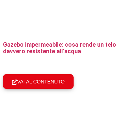
Gazebo impermeabile: cosa rende un telo
davvero resistente all’acqua
Cosa rende impermeabile un gazebo pieghevole
professionale: tessuto tecnico, cuciture sigillate e
geometria del tetto per la tenuta all'acqua.
VAI AL CONTENUTO