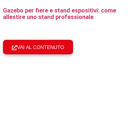
Gazebo per fiere e stand espositivi: come
allestire uno stand professionale
Come allestire uno stand fieristico con un gazebo
professionale: misure, personalizzazione e montaggio in 60
secondi.
VAI AL CONTENUTO