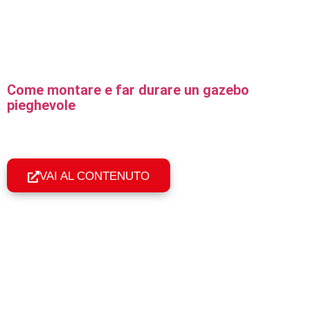
Come montare e far durare un gazebo
pieghevole
Guida pratica al montaggio in 60 secondi, all'ancoraggio
corretto e alla manutenzione per far durare a lungo un
gazebo pieghevole professionale.
VAI AL CONTENUTO