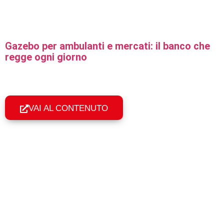
Gazebo per ambulanti e mercati: il banco che
regge ogni giorno
Gazebo professionali per ambulanti e mercati: uso
quotidiano, resistenza al vento e montaggio in 60 secondi. Il
banco col tuo nome.
VAI AL CONTENUTO