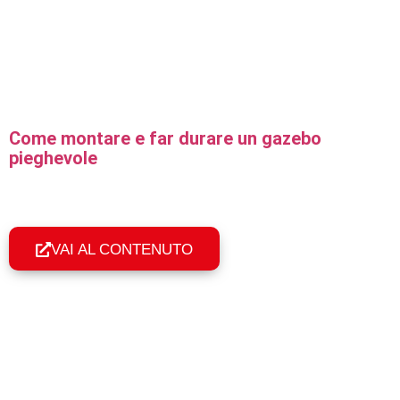
Come montare e far durare un gazebo
pieghevole
Guida pratica al montaggio in 60 secondi, all'ancoraggio
corretto e alla manutenzione per far durare a lungo un
gazebo pieghevole professionale.
VAI AL CONTENUTO