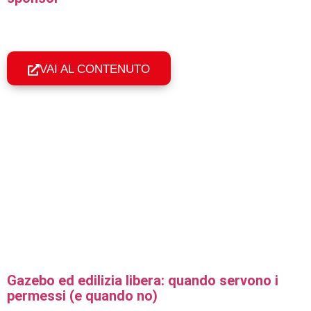
Come personalizzare un gazebo professionale con logo,
colori e sponsor: superfici stampabili, tecniche e durata nel
tempo.
VAI AL CONTENUTO
Gazebo ed edilizia libera: quando servono i
permessi (e quando no)
Serve un permesso per il gazebo professionale? Quando il