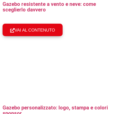
Gazebo resistente a vento e neve: come
sceglierlo davvero
Come scegliere un gazebo pieghevole resistente a vento
fino a 100 km/h e neve: struttura, telo tecnico e ancoraggio.
VAI AL CONTENUTO
Gazebo personalizzato: logo, stampa e colori
sponsor