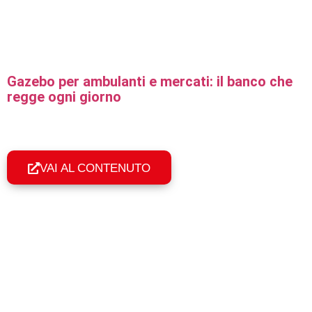
Gazebo per ambulanti e mercati: il banco che
regge ogni giorno
Gazebo professionali per ambulanti e mercati: uso
quotidiano, resistenza al vento e montaggio in 60 secondi. Il
banco col tuo nome.
VAI AL CONTENUTO