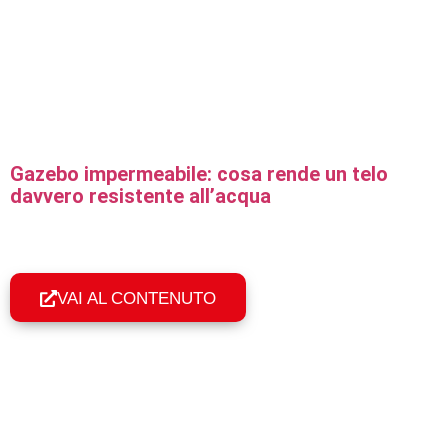
Gazebo impermeabile: cosa rende un telo
davvero resistente all’acqua
Cosa rende impermeabile un gazebo pieghevole
professionale: tessuto tecnico, cuciture sigillate e
geometria del tetto per la tenuta all'acqua.
VAI AL CONTENUTO