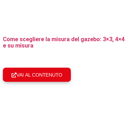
Come scegliere la misura del gazebo: 3×3, 4×4
e su misura
Come scegliere la misura giusta del gazebo pieghevole
professionale: formati standard, rettangolari e su misura in
base a spazio e uso.
VAI AL CONTENUTO