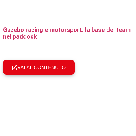
Gazebo racing e motorsport: la base del team
nel paddock
Gazebo professionali per rally, motocross e motorsport:
montaggio in 60 secondi, resistenza al vento e
personalizzazione coi colori del team.
VAI AL CONTENUTO