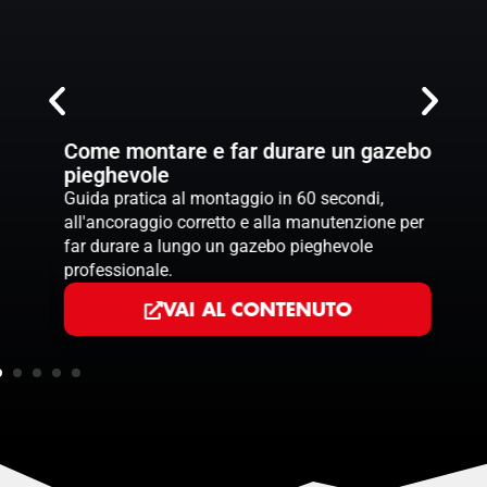
 un
Come montare e far durare un gazebo
Com
pieghevole
3×3
evole
Guida pratica al montaggio in 60 secondi,
Come
llate
all'ancoraggio corretto e alla manutenzione per
pieg
.
far durare a lungo un gazebo pieghevole
retta
professionale.
VAI AL CONTENUTO