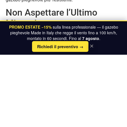
Non Aspettare l’Ultimo
Minuto!
PROMO ESTATE −15%
sulla linea professionale — il gazebo
pieghevole Made in Italy che regge il vento fino a 100 km/h,
Non farti trovare impreparato! Un gazebo pieghevole
montato in 60 secondi. Fino al
7 agosto
.
KongLine è la soluzione ideale per proteggere te e i tuoi
Richiedi il preventivo →
✕
ospiti dalle intemperie, senza compromettere lo stile e la
funzionalità. Richiedi un preventivo gratuito e preparati a
vivere il tuo evento in giardino senza preoccupazioni.
Richiedi un preventivo gratuito
Clicca qui per avere maggiori informazioni sul gazebo
pieghevole piu’ resistente