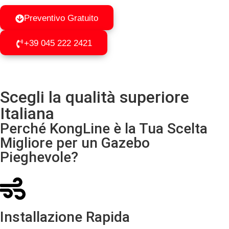
Preventivo Gratuito
+39 045 222 2421
Scegli la qualità superiore
Italiana
Perché KongLine è la Tua Scelta
Migliore per un Gazebo
Pieghevole?
Installazione Rapida